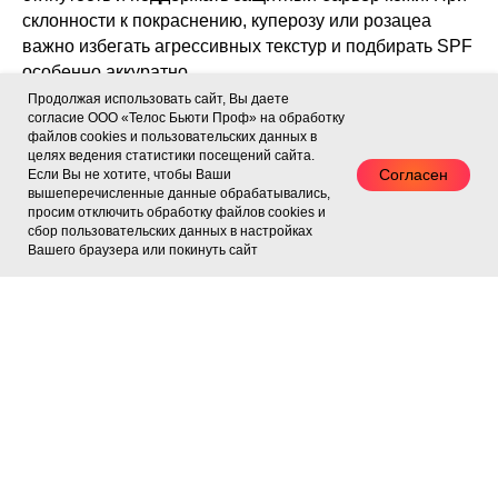
склонности к покраснению, куперозу или розацеа
важно избегать агрессивных текстур и подбирать SPF
особенно аккуратно.
Продолжая использовать сайт, Вы даете
согласие ООО «Телос Бьюти Проф» на обработку
При пигментации, постакне и неровном тоне кожи
файлов cookies и пользовательских данных в
хорошим решением могут быть SPF-средства с
целях ведения статистики посещений сайта.
высоким уровнем защиты и тонирующим эффектом.
Согласен
Если Вы не хотите, чтобы Ваши
вышеперечисленные данные обрабатывались,
Тонированные солнцезащитные кремы помогают
просим отключить обработку файлов cookies и
визуально выровнять тон лица и могут заменить
сбор пользовательских данных в настройках
лёгкий дневной макияж.
Вашего браузера или покинуть сайт
SPF после процедур
После косметологических процедур кожа часто
становится более восприимчивой к внешним
факторам. Поэтому SPF особенно важен после
пилингов,
лазерных процедур
, фототерапии,
аппаратных методик, инъекционных процедур и
активных anti-age программ. Солнцезащитное
средство помогает поддержать восстановление кожи