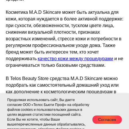
Косметика M.A.D Skincare может быть актуальна для
кожи, которая нуждается в более активной поддержке:
при сухости, обезвоженности, тусклом цвете лица,
снижении визуальной плотности, признаках
возрастных изменений, стрессе кожи и потребности в
регулярном профессиональном уходе дома. Также
бренд может быть интересен тем, кто хочет
поддерживать
качество кожи между процедурами
и не
ограничиваться только базовыми средствами.
В Telos Beauty Store средства M.A.D Skincare можно
подобрать как самостоятельный домашний уход или
как дополнение к косметологическим процедурам в
клинике Telos Beauty. После
аппаратных
,
Продолжая использовать сайт, Вы даете
инъекционных, лазерных и уходовых процедур коже
согласие ООО «Телос Бьюти Проф» на обработку
файлов cookies и пользовательских данных в
часто требуется мягкое очищение, увлажнение,
целях ведения статистики посещений сайта.
восстановление, поддержка барьерной функции и
Согласен
Если Вы не хотите, чтобы Ваши
комфортный режим домашнего ухода. Правильно
вышеперечисленные данные обрабатывались,