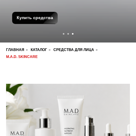
*Подобности уточняйте у администратора
Выбрать товары
Купить средства
ГЛАВНАЯ
»
КАТАЛОГ
»
СРЕДСТВА ДЛЯ ЛИЦА
»
M.A.D. SKINCARE