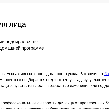
ля лица
ый подбирается по
в домашней программе
з самых активных этапов домашнего ухода. В отличие от
ба
поненты и подбирается под конкретную задачу: увлажнение
нтацию, чувствительность, возрастные изменения или подд
ть профессиональные сыворотки для лица от проверенных 
nti-age, успокаивающие, себорегулирующие, восстанавлив