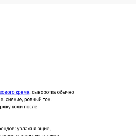
зового крема
, сыворотка обычно
, сияние, ровный тон,
ержку кожи после
брендов: увлажняющие,
ающие сыворотки, а также