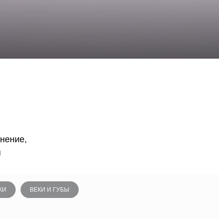
нение,
я
КИ
ВЕКИ И ГУБЫ