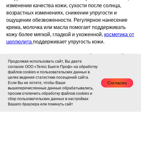
изменении качества кожи, сухости после солнца,
возрастных изменениях, снижении упругости и
ощущении обезвоженности. Регулярное нанесение
крема, молочка или масла помогает поддерживать
кожу более мягкой, гладкой и ухоженной,
косметика от
целлюлита
поддерживает упругость кожи.
Telos Beauty Store связан с клиникой эстетической
Продолжая использовать сайт, Вы даете
медицины Telos Beauty, поэтому мы смотрим на уход
согласие ООО «Телос Бьюти Проф» на обработку
за телом не как на случайную покупку крема, а как на
файлов cookies и пользовательских данных в
часть системного подхода. Домашняя косметика
целях ведения статистики посещений сайта.
Согласен
Если Вы не хотите, чтобы Ваши
может дополнять процедуры по телу, массаж,
вышеперечисленные данные обрабатывались,
аппаратные методики, антицеллюлитный уход,
просим отключить обработку файлов cookies и
сбор пользовательских данных в настройках
пилинги и программы восстановления качества кожи.
Вашего браузера или покинуть сайт
Если вы выбираете средство для сухой кожи тела,
увлажняющий крем, молочко, масло или
профессиональный уход
для гладкости кожи, важно
ориентироваться на состояние кожи, сезон, текстуру