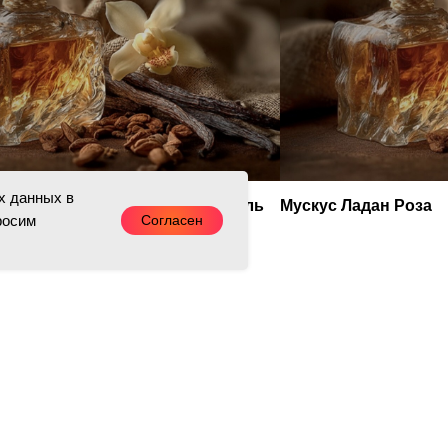
х данных в
 в Индию: Мускус Ладан Ваниль
Мускус Ладан Роза
росим
Согласен
DE SABA