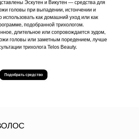
едставлены Эскутен и Викутен — средства для
ожи головы при выпадении, истончении и
 использовать как домашний уход или как
рограмме, подобранной трихологом.
ное, длительное или сопровождается зудом,
кожи головы или заметным поредением, лучше
сультации трихолога Telos Beauty.
Подобрать средство
ВОЛОС