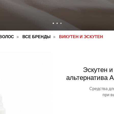
 ВОЛОС
»
ВСЕ БРЕНДЫ
»
ВИКУТЕН И ЭСКУТЕН
Эскутен и
альтернатива A
Средства дл
при в