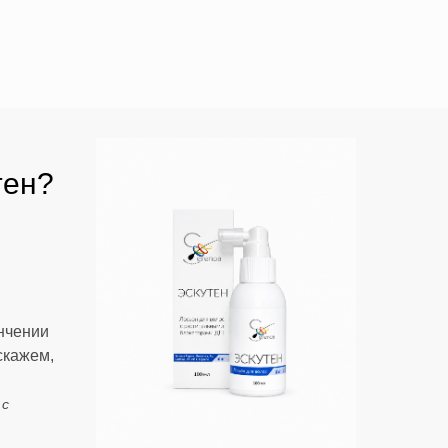
тен?
нчении
скажем,
 с