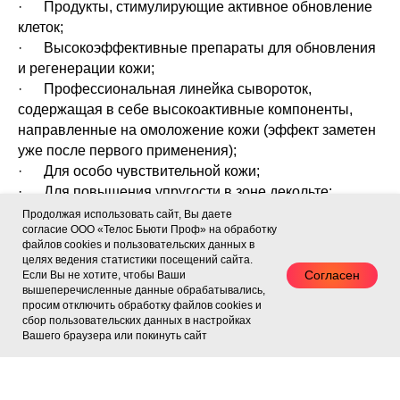
· Продукты, стимулирующие активное обновление
клеток;
· Высокоэффективные препараты для обновления
и регенерации кожи;
· Профессиональная линейка сывороток,
содержащая в себе высокоактивные компоненты,
направленные на омоложение кожи (эффект заметен
уже после первого применения);
· Для особо чувствительной кожи;
· Для повышения упругости в зоне декольте;
· Защита от солнечных лучей, успокоение и
Продолжая использовать сайт, Вы даете
согласие ООО «Телос Бьюти Проф» на обработку
смягчение кожи после принятия солнечных ванн;
файлов cookies и пользовательских данных в
· Пилинги кожи;
целях ведения статистики посещений сайта.
· Для повышения регенерации кожи, обновления
Согласен
Если Вы не хотите, чтобы Ваши
вышеперечисленные данные обрабатывались,
на клеточном уровне;
просим отключить обработку файлов cookies и
· Для поддержания красоты и молодости кожи лица
сбор пользовательских данных в настройках
и тела.
Вашего браузера или покинуть сайт
Стоит отметить, что вся косметика
LindaKristelзарегистирована и сертифицированна на
территории России. Многие специалисты из области