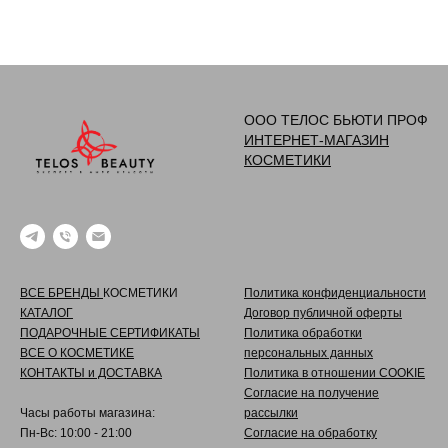
ООО ТЕЛОС БЬЮТИ ПРОФ
ИНТЕРНЕТ-МАГАЗИН
КОСМЕТИКИ
ВСЕ БРЕНДЫ
КОСМЕТИКИ
Политика конфиденциальности
КАТАЛОГ
Договор публичной оферты
ПОДАРОЧНЫЕ СЕРТИФИКАТЫ
Политика обработки
ВСЕ О КОСМЕТИКЕ
персональных данных
КОНТАКТЫ и ДОСТАВКА
Политика в отношении COOKIE
Согласие на получение
Часы работы магазина:
рассылки
Пн-Вс: 10:00 - 21:00
Согласие на обработку