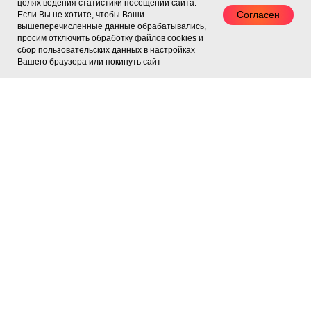
целях ведения статистики посещений сайта.
не только останавливать
Согласен
Если Вы не хотите, чтобы Ваши
возрастные изменения, но
вышеперечисленные данные обрабатывались,
просим отключить обработку файлов cookies и
и воздействовать на
сбор пользовательских данных в настройках
источник старения клеток и
Вашего браузера или покинуть сайт
напрямую способствовать
стимуляции обменных
процессов.
Подробнее
ОТЗЫВЫ
Второй раз делаю покупки в вашем магазине,
хотя слышала о вас давно из всех журналов,