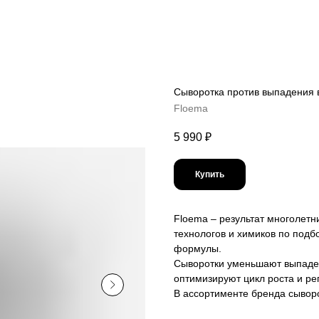
Сыворотка против выпадения в
Floema
5 990
₽
Купить
Floema – результат многолет
технологов и химиков по под
формулы.
Сыворотки уменьшают выпаден
оптимизируют цикл роста и р
В ассортименте бренда сыворо