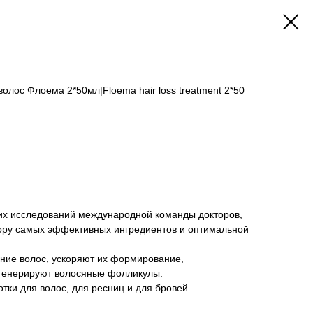
олос Флоема 2*50мл|Floema hair loss treatment 2*50
них исследований международной команды докторов,
бору самых эффективных ингредиентов и оптимальной
ие волос, ускоряют их формирование,
егенерируют волосяные фолликулы.
тки для волос, для ресниц и для бровей.