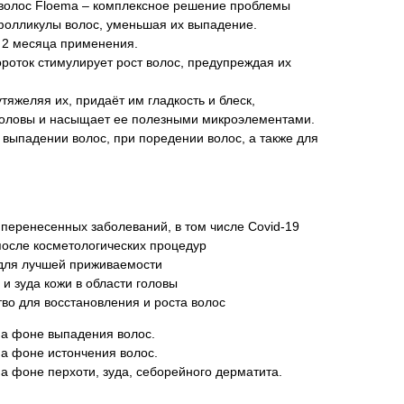
волос Floema – комплексное решение проблемы
фолликулы волос, уменьшая их выпадение.
 2 месяца применения.
оток стимулирует рост волос, предупреждая их
тяжеляя их, придаёт им гладкость и блеск,
головы и насыщает ее полезными микроэлементами.
выпадении волос, при поредении волос, а также для
 перенесенных заболеваний, в том числе Covid-19
осле косметологических процедур
 для лучшей приживаемости
и зуда кожи в области головы
во для восстановления и роста волос
на фоне выпадения волос.
на фоне истончения волос.
на фоне перхоти, зуда, себорейного дерматита.