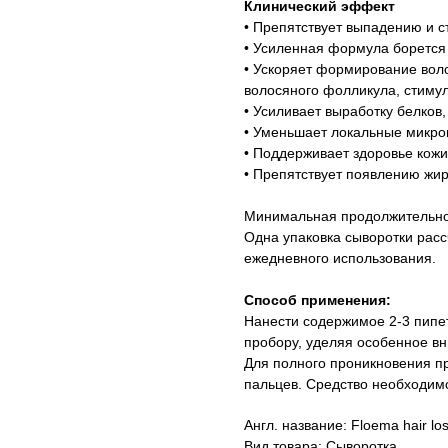
Клинический эффект
• Препятствует выпадению и с
• Усиленная формула борется
• Ускоряет формирование воло
волосяного фолликула, стимул
• Усиливает выработку белков
• Уменьшает локальные микро
• Поддерживает здоровье кожи
• Препятствует появлению жир
Минимальная продолжительнос
Одна упаковка сыворотки расс
ежедневного использования.
Способ применения:
Нанести содержимое 2-3 пипет
пробору, уделяя особенное в
Для полного проникновения п
пальцев. Средство необходимо
Англ. название: Floema hair lo
Вид товара: Cыворотка