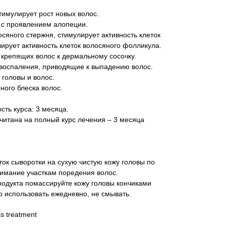
тимулирует рост новых волос.
 с проявлением алопеции.
сяного стержня, стимулирует активность клеток
ирует активность клеток волосяного фолликула.
, крепящих волос к дермальному сосочку.
воспаления, приводящие к выпадению волос.
 головы и волос.
ного блеска волос.
ть курса: 3 месяца.
читана на полный курс лечения – 3 месяца
ок сыворотки на сухую чистую кожу головы по
нимание участкам поредения волос.
родукта помассируйте кожу головы кончиками
 использовать ежедневно, не смывать.
ss treatment