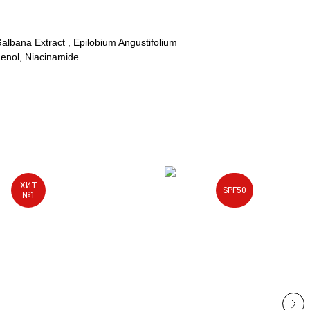
albana Extract , Epilobium Angustifolium
enol, Niacinamide.
ХИТ
SPF50
№1