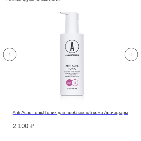
Anti Acne Tonic|Тоник для проблемной кожи Ангиофарм
2 100
₽