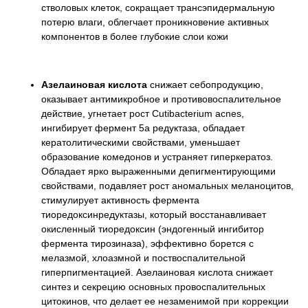
стволовых клеток, сокращает трансэпидермальную
потерю влаги, облегчает проникновение активных
компонентов в более глубокие слои кожи
Азелаиновая кислота
снижает себопродукцию,
оказывает антимикробное и противовоспалительное
действие, угнетает рост Cutibacterium acnes,
ингибирует фермент 5а редуктаза, обладает
кератолитическими свойствами, уменьшает
образование комедонов и устраняет гиперкератоз.
Обладает ярко выраженными депигментирующими
свойствами, подавляет рост аномальных меланоцитов,
стимулирует активность фермента
тиоредоксинредуктазы, который восстанавливает
окисленный тиоредоксин (эндогенный ингибитор
фермента тирозиназа), эффективно борется с
мелазмой, хлоазмной и поствоспалительной
гиперпигментацией. Азелаиновая кислота снижает
синтез и секрецию основных провоспалительных
цитокинов, что делает ее незаменимой при коррекции